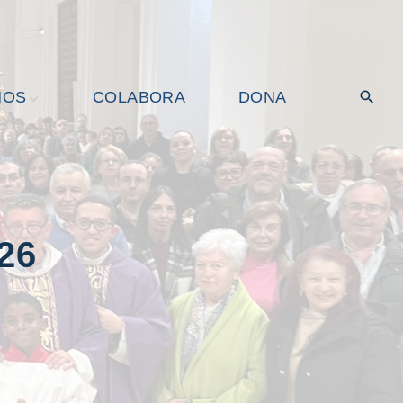
MOS
COLABORA
DONA
rroquial
s de
026