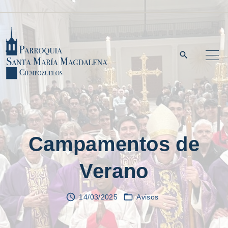
S
k
i
p
t
o
c
o
n
Campamentos de
t
Verano
e
n
t
14/03/2025
Avisos